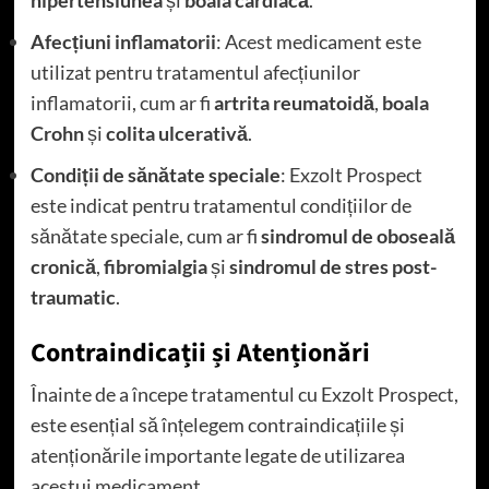
hipertensiunea
și
boala cardiacă
.
Afecțiuni inflamatorii
: Acest medicament este
utilizat pentru tratamentul afecțiunilor
inflamatorii, cum ar fi
artrita reumatoidă
,
boala
Crohn
și
colita ulcerativă
.
Condiții de sănătate speciale
: Exzolt Prospect
este indicat pentru tratamentul condițiilor de
sănătate speciale, cum ar fi
sindromul de oboseală
cronică
,
fibromialgia
și
sindromul de stres post-
traumatic
.
Contraindicații și Atenționări
Înainte de a începe tratamentul cu Exzolt Prospect,
este esențial să înțelegem contraindicațiile și
atenționările importante legate de utilizarea
acestui medicament.