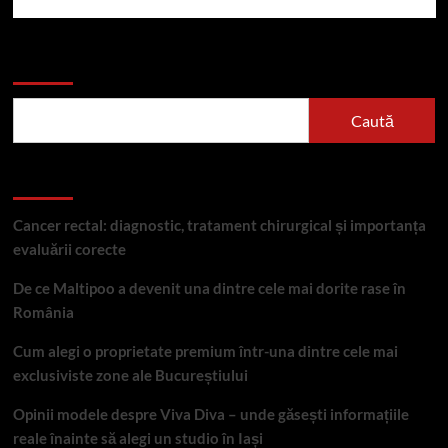
Caută
Caută
Articole recente
Cancer rectal: diagnostic, tratament chirurgical și importanța
evaluării corecte
De ce Maltipoo a devenit una dintre cele mai dorite rase în
România
Cum alegi o proprietate premium într-una dintre cele mai
exclusiviste zone ale Bucureștiului
Opinii modele despre Viva Diva – unde găsești informațiile
reale înainte să alegi un studio în Iași