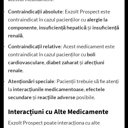
Contraindicații absolute
: Exzolt Prospect este
contraindicat în cazul pacienților cu
alergie la
componente
,
insuficiență hepatică
și
insuficiență
renală
.
Contraindicații relative
: Acest medicament este
contraindicat în cazul pacienților cu
boli
cardiovasculare
,
diabet zaharat
și
afecțiuni
renale
.
Atenționări speciale
: Pacienții trebuie să fie atenți
la
interacțiunile medicamentoase
,
efectele
secundare
și
reacțiile adverse
posibile.
Interacțiuni cu Alte Medicamente
Exzolt Prospect poate interacționa cu alte