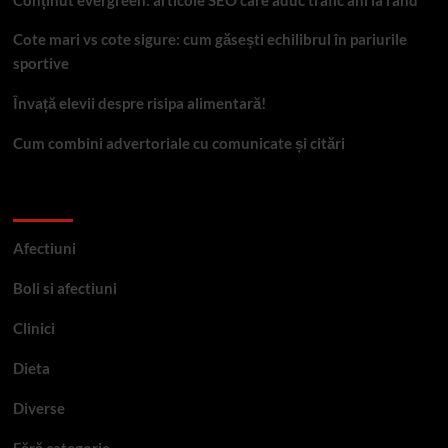
Conținut evergreen: articole SEO care aduc trafic ani la rând
Cote mari vs cote sigure: cum găsești echilibrul în pariurile
sportive
Învață elevii despre risipa alimentară!
Cum combini advertoriale cu comunicate și citări
Categorii
Afectiuni
Boli si afectiuni
Clinici
Dieta
Diverse