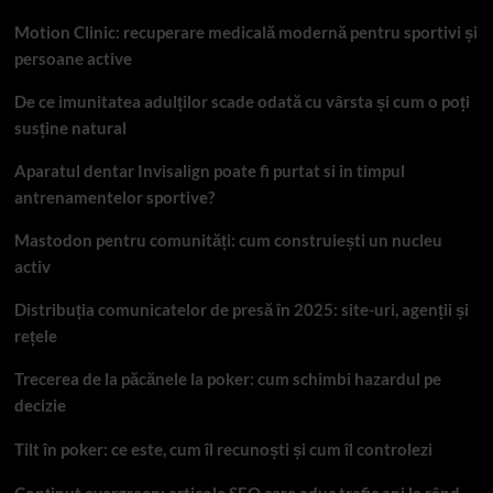
Motion Clinic: recuperare medicală modernă pentru sportivi și
persoane active
De ce imunitatea adulților scade odată cu vârsta și cum o poți
susține natural
Aparatul dentar Invisalign poate fi purtat si in timpul
antrenamentelor sportive?
Mastodon pentru comunități: cum construiești un nucleu
activ
Distribuția comunicatelor de presă în 2025: site-uri, agenții și
rețele
Trecerea de la păcănele la poker: cum schimbi hazardul pe
decizie
Tilt în poker: ce este, cum îl recunoști și cum îl controlezi