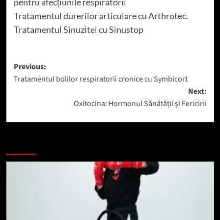
pentru afecțiunile respiratorii
Tratamentul durerilor articulare cu Arthrotec.
Tratamentul Sinuzitei cu Sinustop
Post
Previous:
Tratamentul bolilor respiratorii cronice cu Symbicort
navigation
Next:
Oxitocina: Hormonul Sănătății și Fericirii
Mai mult