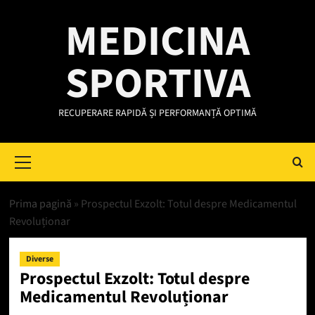
Skip
MEDICINA
to
content
SPORTIVA
RECUPERARE RAPIDĂ ȘI PERFORMANȚĂ OPTIMĂ
Primary
Menu
Prima pagină
»
Prospectul Exzolt: Totul despre Medicamentul
Revoluționar
Diverse
Prospectul Exzolt: Totul despre
Medicamentul Revoluționar