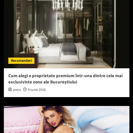
Recomandari
Cum alegi o proprietate premium într-una dintre cele mai
exclusiviste zone ale Bucureștiului
press
9 iunie 2026