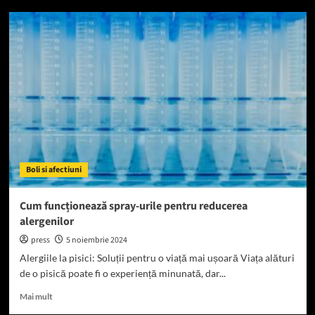
Medicamente
antiinflamatorii
pentru
simptomele
severe
ale
alergiilor
Boli si afectiuni
Cum funcționează spray-urile pentru reducerea
alergenilor
press
5 noiembrie 2024
Alergiile la pisici: Soluții pentru o viață mai ușoară Viața alături
de o pisică poate fi o experiență minunată, dar...
Read
Mai mult
more