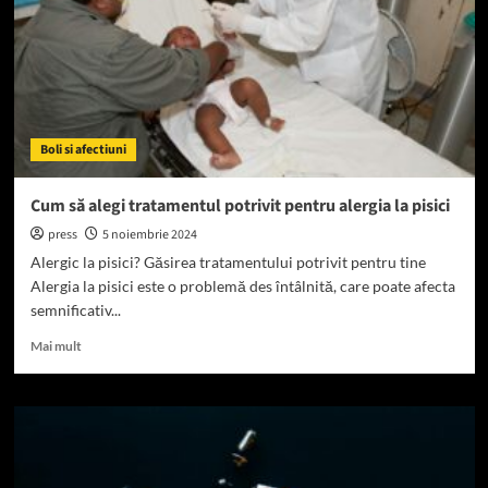
simptomele
alergiilor
la
pisici
Boli si afectiuni
Cum să alegi tratamentul potrivit pentru alergia la pisici
press
5 noiembrie 2024
Alergic la pisici? Găsirea tratamentului potrivit pentru tine
Alergia la pisici este o problemă des întâlnită, care poate afecta
semnificativ...
Read
Mai mult
more
about
Cum
să
alegi
tratamentul
potrivit