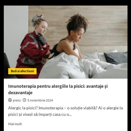
Top
5
creme
pentru
tratarea
iritațiilor
cauzate
de
pisici
Boli si afectiuni
Imunoterapia pentru alergiile la pisici: avantaje și
dezavantaje
press
5 noiembrie 2024
Alergic la pisici? Imunoterapia – o soluție viabilă? Ai o alergie la
pisici și visezi să împarți casa cu o...
Read
Mai mult
more