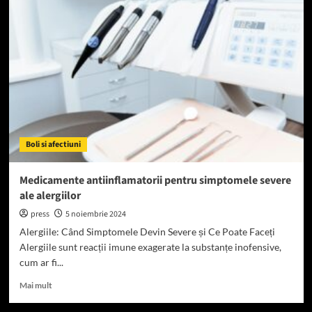
fără
prescripție
medicală
pentru
alergiile
la
pisici
Boli si afectiuni
Medicamente antiinflamatorii pentru simptomele severe
ale alergiilor
press
5 noiembrie 2024
Alergiile: Când Simptomele Devin Severe și Ce Poate Faceți
Alergiile sunt reacții imune exagerate la substanțe inofensive,
cum ar fi...
Read
Mai mult
more
about