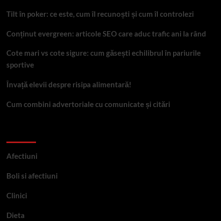
Tilt în poker: ce este, cum îl recunoști și cum îl controlezi
Conținut evergreen: articole SEO care aduc trafic ani la rând
Cote mari vs cote sigure: cum găsești echilibrul în pariurile
sportive
Învață elevii despre risipa alimentară!
Cum combini advertoriale cu comunicate și citări
Categorii
Afectiuni
Boli si afectiuni
Clinici
Dieta