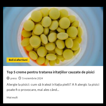
about
Cum
funcționează
spray-
urile
pentru
reducerea
alergenilor
Boli si afectiuni
Top 5 creme pentru tratarea iritațiilor cauzate de pisici
press
5 noiembrie 2024
Alergie la pisici: cum să tratezi iritația pielii? A fi alergic la pisici
poate fi o provocare, mai ales când...
Read
Mai mult
more
about