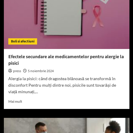
severe
la
pisici
Boli si afectiuni
Efectele secundare ale medicamentelor pentru alergie la
pisici
press
5 noiembrie 2024
Alergia la pisici: când dragostea blănoasă se transformă în
disconfort Pentru mulți dintre noi, pisicile sunt tovarăși de
viață minunați,...
Read
Mai mult
more
about
Efectele
secundare
ale