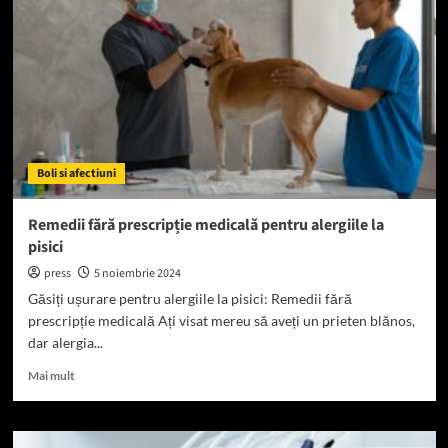
medicamentelor
pentru
alergie
la
pisici
Boli si afectiuni
Remedii fără prescripție medicală pentru alergiile la
pisici
press
5 noiembrie 2024
Găsiți ușurare pentru alergiile la pisici: Remedii fără
prescripție medicală Ați visat mereu să aveți un prieten blănos,
dar alergia...
Read
Mai mult
more
about
Remedii