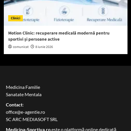
Clinici
Motion Clinic: recuperare medicală modernă pentru
sportivi și persoane active
comunicat
8 iunie 2026
Medicina Familie
Sanatate Mentala
Contact
:
office@e-agentie.ro
SC ARC MEDIASOFT SRL
Medicina-Sportiva.ro
este o platformă online dedicată