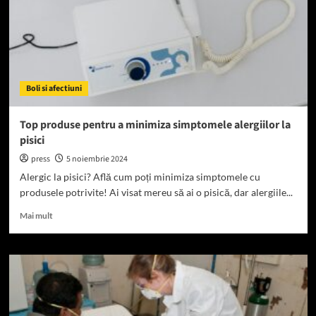
Boli si afectiuni
Top produse pentru a minimiza simptomele alergiilor la
pisici
press
5 noiembrie 2024
Alergic la pisici? Află cum poți minimiza simptomele cu
produsele potrivite! Ai visat mereu să ai o pisică, dar alergiile...
Read
Mai mult
more
about
Top
produse
pentru
a
minimiza