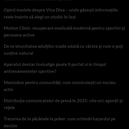
Opinii modele despre Viva Diva – unde găsești informațiile
reale înainte să alegi un studio în Iași
Motion Clinic: recuperare medicală modernă pentru sportivi și
persoane active
De ce imunitatea adulților scade odată cu vârsta și cum o poți
susține natural
Aparatul dentar Invisalign poate fi purtat si in timpul
antrenamentelor sportive?
Mastodon pentru comunități: cum construiești un nucleu
activ
Distribuția comunicatelor de presă în 2025: site-uri, agenții și
rețele
Trecerea de la păcănele la poker: cum schimbi hazardul pe
decizie