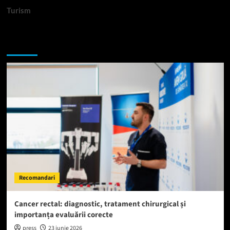
Turism
Te-ar putea interesa si:
Recomandari
Cancer rectal: diagnostic, tratament chirurgical și
importanța evaluării corecte
press
23 iunie 2026