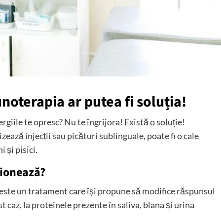
munoterapia ar putea fi soluția!
ergiile te opresc? Nu te îngrijora! Există o soluție!
zează injecții sau picături sublinguale, poate fi o cale
 și pisici.
ționează?
 este un tratament care își propune să modifice răspunsul
st caz, la proteinele prezente în saliva, blana și urina