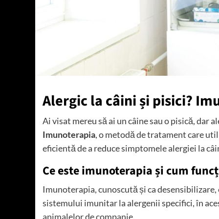
Alergic la câini și pisici? I
Ai visat mereu să ai un câine sau o pisică, dar al
Imunoterapia
, o metodă de tratament care utili
eficientă de a reduce simptomele alergiei la câini
Ce este imunoterapia și cum func
Imunoterapia, cunoscută și ca desensibilizare,
sistemului imunitar la alergenii specifici, în ace
animalelor de companie.