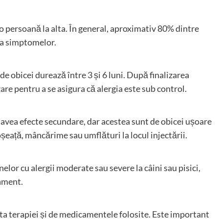
 o persoană la alta. În general, aproximativ 80% dintre
 a simptomelor.
e obicei durează între 3 și 6 luni. După finalizarea
re pentru a se asigura că alergia este sub control.
 avea efecte secundare, dar acestea sunt de obicei ușoare
șeață, mâncărime sau umflături la locul injectării.
or cu alergii moderate sau severe la câini sau pisici,
tament.
ta terapiei și de medicamentele folosite. Este important