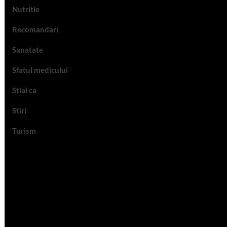
Nutritie
Recomandari
Sanatate
Sfatul medicului
Stiai ca
Stiri
Turism