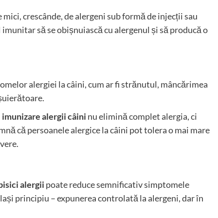
ici, crescânde, de alergeni sub formă de injecții sau
l imunitar să se obișnuiască cu alergenul și să producă o
melor alergiei la câini, cum ar fi strănutul, mâncărimea
 șuierătoare.
u
imunizare alergii câini
nu elimină complet alergia, ci
amnă că persoanele alergice la câini pot tolera o mai mare
vere.
sici alergii
poate reduce semnificativ simptomele
lași principiu – expunerea controlată la alergeni, dar în