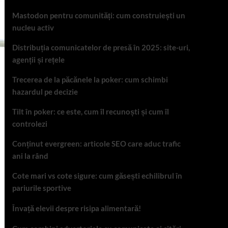
Mastodon pentru comunități: cum construiești un
nucleu activ
Distribuția comunicatelor de presă în 2025: site-uri,
agenții și rețele
Trecerea de la păcănele la poker: cum schimbi
hazardul pe decizie
Tilt în poker: ce este, cum îl recunoști și cum îl
controlezi
Conținut evergreen: articole SEO care aduc trafic
ani la rând
Cote mari vs cote sigure: cum găsești echilibrul în
pariurile sportive
Învață elevii despre risipa alimentară!