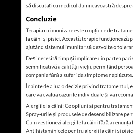
să discutați cu medicul dumneavoastră despre c
Concluzie
Terapia cu imunizare este o opțiune de tratame
la câini și pisici. Această terapie funcționează
ajutând sistemul imunitar să dezvolte o toleran
Deși necesită timp și implicare din partea pac
semnificativă a calității vieții, permițând per
companie fără a suferi de simptome neplăcute.
Înainte de a lua o decizie privind tratamentul, e
care va evalua cazurile individuale și va recom
Alergiile la câini: Ce opțiuni ai pentru tratame
Spray-urile și produsele de desensibilizare pent
Cum gestionezi alergiile la câini fără a renunț
Antihistaminicele pentru alergii la câini și pisic