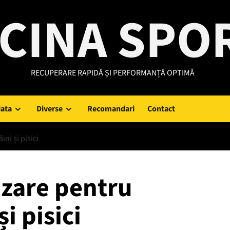
CINA SPO
RECUPERARE RAPIDĂ ȘI PERFORMANȚĂ OPTIMĂ
iata
Diverse
Recomandari
Contact
ini și pisici
izare pentru
și pisici