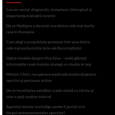
Cancer rectal: diagnostic, tratament chirurgical și
importanța evaluării corecte
De ce Maltipoo a devenit una dintre cele mai dorite
rase în România
Cum alegi o proprietate premium într-una dintre
cele mai exclusiviste zone ale Bucureștiului
Opinii modele despre Viva Diva – unde găsești
informațiile reale înainte să alegi un studio în Iași
Motion Clinic: recuperare medicală modernă pentru
sportivi și persoane active
De ce imunitatea adulților scade odată cu vârsta și
cum o poți susține natural
Aparatul dentar Invisalign poate fi purtat si in
timpul antrenamentelor sportive?