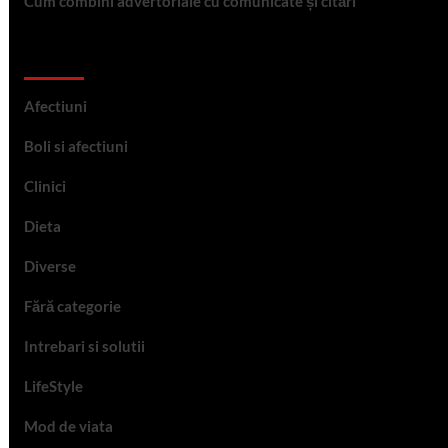
Cum combini advertoriale cu comunicate și citări
Categorii
Afectiuni
Boli si afectiuni
Clinici
Dieta
Diverse
Fără categorie
Intrebari si solutii
LifeStyle
Mod de viata