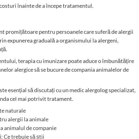
osturi înainte de a începe tratamentul.
nt promițătoare pentru persoanele care suferă de alergii
 prin expunerea graduală a organismului la alergeni,
ță.
ientului, terapia cu imunizare poate aduce o îmbunătățire
soanelor alergice să se bucure de compania animalelor de
ste esențial să discutați cu un medic alergolog specializat,
anda cel mai potrivit tratament.
nte naturale
ru alergii la animale
a la animalul de companie
i: Ce trebuie să știi