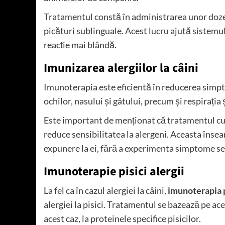
Tratamentul constă în administrarea unor doze m
picături sublinguale. Acest lucru ajută sistemu
reacție mai blândă.
Imunizarea alergiilor la câini
Imunoterapia este eficientă în reducerea simpto
ochilor, nasului și gâtului, precum și respirația
Este important de menționat că tratamentul c
reduce sensibilitatea la alergeni. Aceasta înse
expunere la ei, fără a experimenta simptome se
Imunoterapie pisici alergii
La fel ca în cazul alergiei la câini,
imunoterapia pi
alergiei la pisici. Tratamentul se bazează pe ace
acest caz, la proteinele specifice pisicilor.