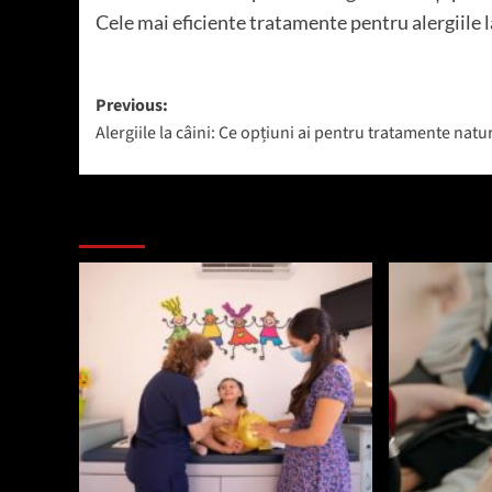
Cele mai eficiente tratamente pentru alergiile la 
Post
Previous:
Alergiile la câini: Ce opțiuni ai pentru tratamente natu
navigation
Mai mult