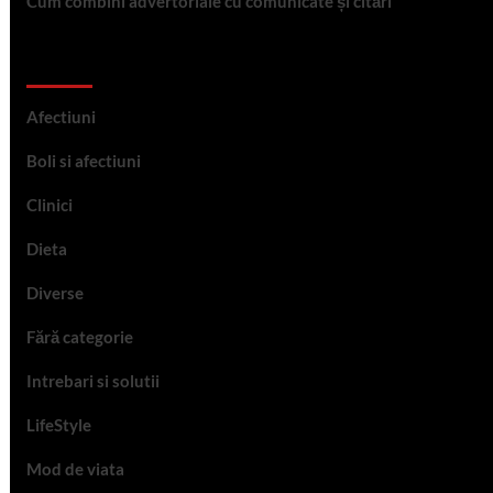
Cum combini advertoriale cu comunicate și citări
Categorii
Afectiuni
Boli si afectiuni
Clinici
Dieta
Diverse
Fără categorie
Intrebari si solutii
LifeStyle
Mod de viata