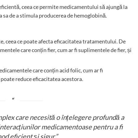
 eficientă, ceea ce permite medicamentului să ajungă la
cția sa de a stimula producerea de hemoglobină.
e, ceea ce poate afecta eficacitatea tratamentului. De
ntele care conțin fier, cum ar fi suplimentele de fier, și
icamentele care conțin acid folic, cum ar fi
poate reduce eficacitatea acestora.
plex care necesită o înțelegere profundă a
interacțiunilor medicamentoase pentru a fi
mod eficient și sigur.”