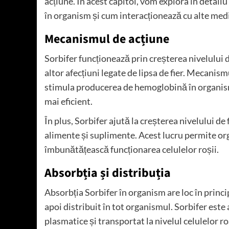
acțiune. În acest capitol, vom explora în detali
în organism și cum interacționează cu alte me
Mecanismul de acțiune
Sorbifer funcționează prin creșterea nivelului d
altor afecțiuni legate de lipsa de fier. Mecanism
stimula producerea de hemoglobină în organism,
mai eficient.
În plus, Sorbifer ajută la creșterea nivelului de
alimente și suplimente. Acest lucru permite o
îmbunătățească funcționarea celulelor roșii.
Absorbția și distribuția
Absorbția Sorbifer în organism are loc în princip
apoi distribuit în tot organismul. Sorbifer este
plasmatice și transportat la nivelul celulelor ro