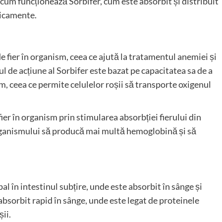
u cum funcționează Sorbifer, cum este absorbit și distribuit
dicamente.
e fier în organism, ceea ce ajută la tratamentul anemiei și
ul de acțiune al Sorbifer este bazat pe capacitatea sa de a
 ceea ce permite celulelor roșii să transporte oxigenul
 fier în organism prin stimularea absorbției fierului din
rganismului să producă mai multă hemoglobină și să
al în intestinul subțire, unde este absorbit în sânge și
 absorbit rapid în sânge, unde este legat de proteinele
șii.