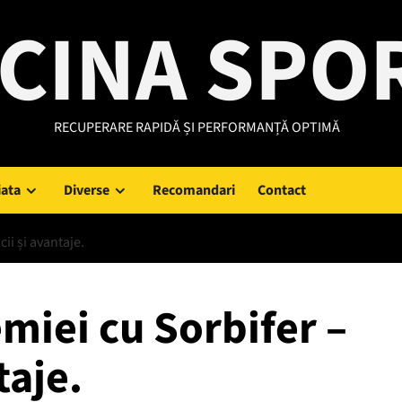
CINA SPO
RECUPERARE RAPIDĂ ȘI PERFORMANȚĂ OPTIMĂ
iata
Diverse
Recomandari
Contact
ii și avantaje.
miei cu Sorbifer –
taje.