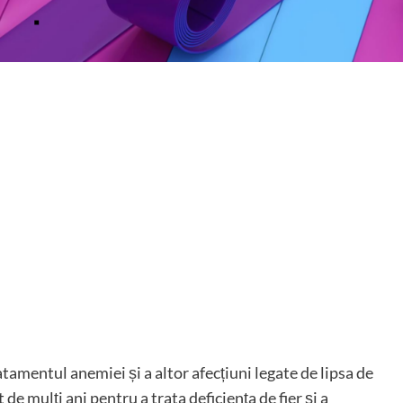
tamentul anemiei și a altor afecțiuni legate de lipsa de
de mulți ani pentru a trata deficiența de fier și a