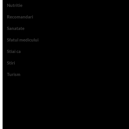
Nutritie
Recomandari
Sanatate
Sfatul medicului
Stiai ca
Stiri
Turism