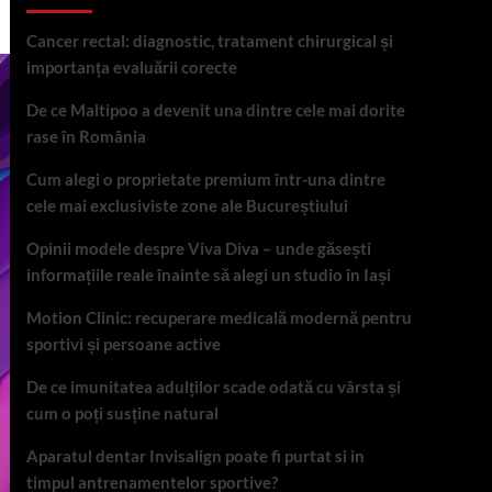
Cancer rectal: diagnostic, tratament chirurgical și
importanța evaluării corecte
De ce Maltipoo a devenit una dintre cele mai dorite
rase în România
Cum alegi o proprietate premium într-una dintre
cele mai exclusiviste zone ale Bucureștiului
Opinii modele despre Viva Diva – unde găsești
informațiile reale înainte să alegi un studio în Iași
Motion Clinic: recuperare medicală modernă pentru
sportivi și persoane active
De ce imunitatea adulților scade odată cu vârsta și
cum o poți susține natural
Aparatul dentar Invisalign poate fi purtat si in
timpul antrenamentelor sportive?