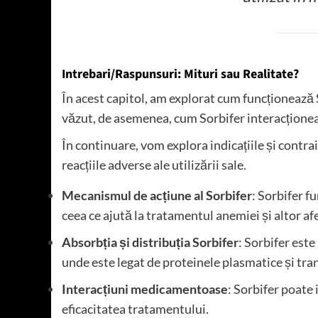
Intrebari/Raspunsuri: Mituri sau Realitate?
În acest capitol, am explorat cum funcționează 
văzut, de asemenea, cum Sorbifer interacțione
În continuare, vom explora indicațiile și contra
reacțiile adverse ale utilizării sale.
Mecanismul de acțiune al Sorbifer
: Sorbifer f
ceea ce ajută la tratamentul anemiei și altor afec
Absorbția și distribuția Sorbifer
: Sorbifer este
unde este legat de proteinele plasmatice și trans
Interacțiuni medicamentoase
: Sorbifer poate
eficacitatea tratamentului.