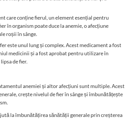
ent care conține fierul, un element esențial pentru
ier în organism poate duce la anemie, o afecțiune
e roșii în sânge.
bifer este unul lung și complex. Acest medicament a fost
ul medicinii și a fost aprobat pentru utilizare în
lipsa de fier.
tratamentul anemiei și altor afecțiuni sunt multiple. Acest
erale, crește nivelul de fier în sânge și îmbunătățește
ism.
ajută la îmbunătățirea sănătății generale prin creșterea