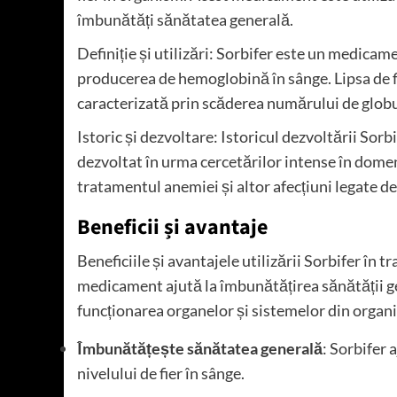
îmbunătăți sănătatea generală.
Definiție și utilizări: Sorbifer este un medicam
producerea de hemoglobină în sânge. Lipsa de f
caracterizată prin scăderea numărului de globul
Istoric și dezvoltare: Istoricul dezvoltării Sor
dezvoltat în urma cercetărilor intense în domeni
tratamentul anemiei și altor afecțiuni legate de 
Beneficii și avantaje
Beneficiile și avantajele utilizării Sorbifer în 
medicament ajută la îmbunătățirea sănătății gen
funcționarea organelor și sistemelor din organ
Îmbunătățește sănătatea generală
: Sorbifer 
nivelului de fier în sânge.