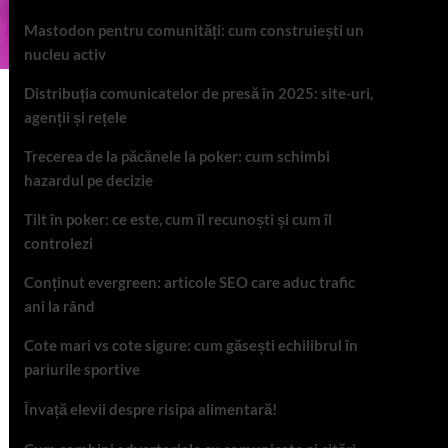
Mastodon pentru comunități: cum construiești un
nucleu activ
Distribuția comunicatelor de presă în 2025: site-uri,
agenții și rețele
Trecerea de la păcănele la poker: cum schimbi
hazardul pe decizie
Tilt în poker: ce este, cum îl recunoști și cum îl
controlezi
Conținut evergreen: articole SEO care aduc trafic
ani la rând
Cote mari vs cote sigure: cum găsești echilibrul în
pariurile sportive
Învață elevii despre risipa alimentară!