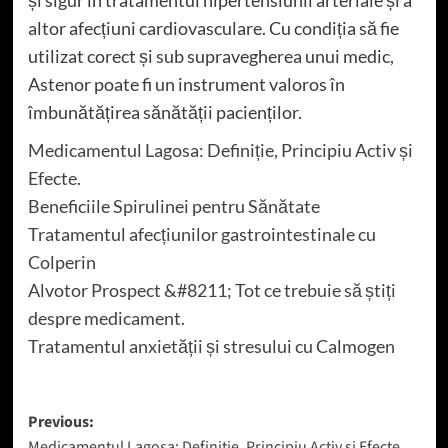
altor afecțiuni cardiovasculare. Cu condiția să fie
utilizat corect și sub supravegherea unui medic,
Astenor poate fi un instrument valoros în
îmbunătățirea sănătății pacienților.
Medicamentul Lagosa: Definiție, Principiu Activ și
Efecte.
Beneficiile Spirulinei pentru Sănătate
Tratamentul afecțiunilor gastrointestinale cu
Colperin
Alvotor Prospect &#8211; Tot ce trebuie să știți
despre medicament.
Tratamentul anxietății și stresului cu Calmogen
Post
Previous:
Medicamentul Lagosa: Definiție, Principiu Activ și Efecte.