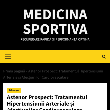
Skip
MEDICINA
to
content
SPORTIVA
RECUPERARE RAPIDĂ ȘI PERFORMANȚĂ OPTIMĂ
Primary
Menu
Prima pagină
»
Astenor Prospect: Tratamentul Hipertensiunii
Arteriale și Afecțiunilor Cardiovasculare
Diverse
Astenor Prospect: Tratamentul
Hipertensiunii Arteriale și