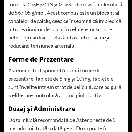
formula C
H
ClN
O
, având o masă moleculară
20
25
2
5
de 567,05 g/mol. Acest compus este un blocant al
canalelor de calciu, ceea ce înseamnă că împiedică
intrarea ionilor de calciu în celulele musculare
netede și cardiace, relaxând astfel mușchii și
reducând tensiunea arterială.
Forme de Prezentare
Astenor este disponibil în două forme de
prezentare: tablete de 5 mg și 10 mg. Tabletele
sunt învelite într-un strat de peliculă, care asigură
o eliberare controlată a principiului activ.
Dozaj și Administrare
Doza inițială recomandată de Astenor este de 5
mg, administrată o dată pe zi. Doza poate fi