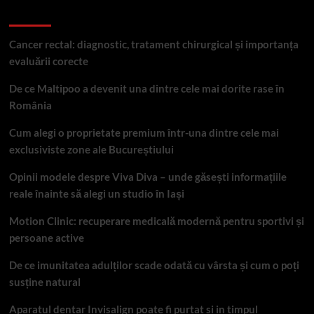
Articole recente
Cancer rectal: diagnostic, tratament chirurgical și importanța
evaluării corecte
De ce Maltipoo a devenit una dintre cele mai dorite rase în
România
Cum alegi o proprietate premium într-una dintre cele mai
exclusiviste zone ale Bucureștiului
Opinii modele despre Viva Diva – unde găsești informațiile
reale înainte să alegi un studio în Iași
Motion Clinic: recuperare medicală modernă pentru sportivi și
persoane active
De ce imunitatea adulților scade odată cu vârsta și cum o poți
susține natural
Aparatul dentar Invisalign poate fi purtat si in timpul