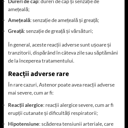
Dureri de cap
: dureri de cap și senzație de
amețeală;
Amețeală
: senzație de amețeală și greață;
Greață
: senzație de greață și vărsături;
În general, aceste reacții adverse sunt ușoare și
tranzitorii, dispărând în câteva zile sau săptămâni
de la începerea tratamentului.
Reacții adverse rare
În rare cazuri, Astenor poate avea reacții adverse
mai severe, cum ar fi:
Reacții alergice
: reacții alergice severe, cum ar fi
erupții cutanate și dificultăți respiratorii;
Hipotensiune
: scăderea tensiunii arteriale, care