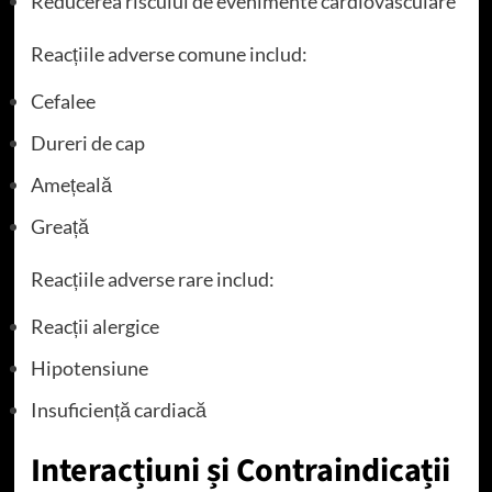
Reducerea riscului de evenimente cardiovasculare
Reacțiile adverse comune includ:
Cefalee
Dureri de cap
Amețeală
Greață
Reacțiile adverse rare includ:
Reacții alergice
Hipotensiune
Insuficiență cardiacă
Interacțiuni și Contraindicații