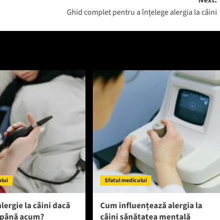
Next:
Ghid complet pentru a înțelege alergia la câini
ului
Sfatul medicului
alergie la câini dacă
Cum influențează alergia la
t până acum?
câini sănătatea mentală