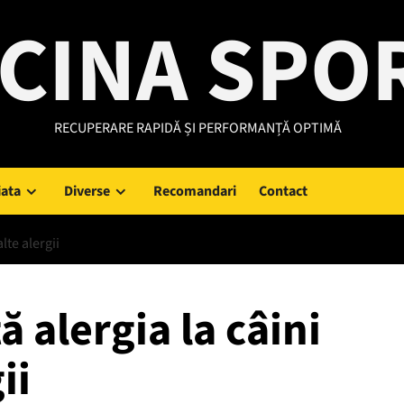
CINA SPO
RECUPERARE RAPIDĂ ȘI PERFORMANȚĂ OPTIMĂ
iata
Diverse
Recomandari
Contact
lte alergii
 alergia la câini
ii