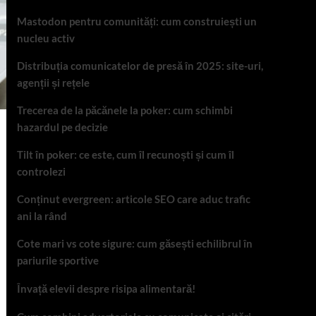
Mastodon pentru comunități: cum construiești un
nucleu activ
Distribuția comunicatelor de presă în 2025: site-uri,
agenții și rețele
Trecerea de la păcănele la poker: cum schimbi
hazardul pe decizie
Tilt în poker: ce este, cum îl recunoști și cum îl
controlezi
Conținut evergreen: articole SEO care aduc trafic
ani la rând
Cote mari vs cote sigure: cum găsești echilibrul în
pariurile sportive
Învață elevii despre risipa alimentară!