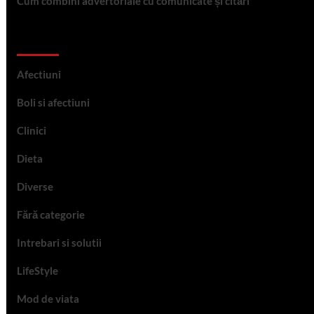
Cum combini advertoriale cu comunicate și citări
Categorii
Afectiuni
Boli si afectiuni
Clinici
Dieta
Diverse
Fără categorie
Intrebari si solutii
LifeStyle
Mod de viata