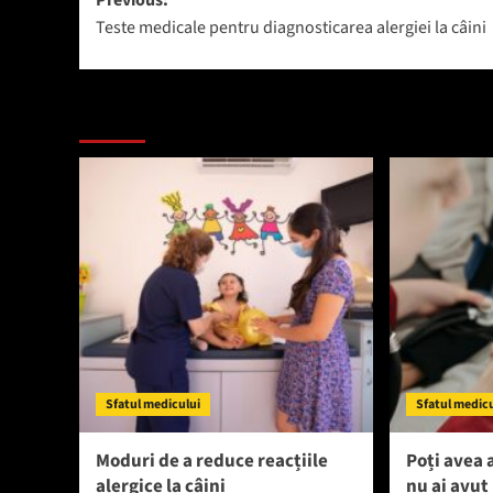
Post
Previous:
Teste medicale pentru diagnosticarea alergiei la câini
navigation
Mai mult
Sfatul medicului
Sfatul medic
Moduri de a reduce reacțiile
Poți avea 
alergice la câini
nu ai avu