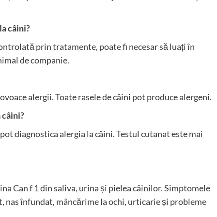
la câini?
controlată prin tratamente, poate fi necesar să luați în
animal de companie.
rovoace alergii. Toate rasele de câini pot produce alergeni.
 câini?
pot diagnostica alergia la câini. Testul cutanat este mai
eina Can f 1 din saliva, urina și pielea câinilor. Simptomele
ut, nas înfundat, mâncărime la ochi, urticarie și probleme