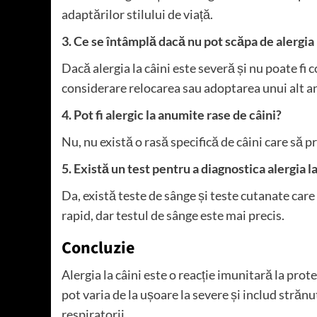
adaptărilor stilului de viață.
3. Ce se întâmplă dacă nu pot scăpa de alergia 
Dacă alergia la câini este severă și nu poate fi 
considerare relocarea sau adoptarea unui alt 
4. Pot fi alergic la anumite rase de câini?
Nu, nu există o rasă specifică de câini care să p
5. Există un test pentru a diagnostica alergia la
Da, există teste de sânge și teste cutanate care 
rapid, dar testul de sânge este mai precis.
Concluzie
Alergia la câini este o reacție imunitară la prot
pot varia de la ușoare la severe și includ străn
respiratorii.