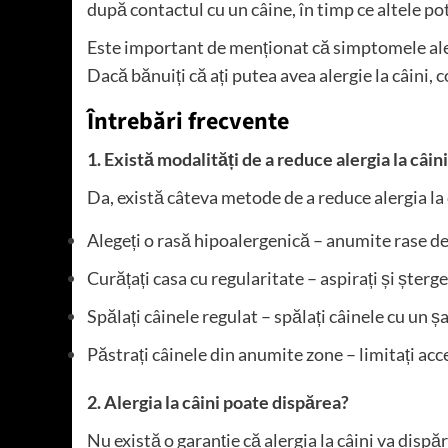
după contactul cu un câine, în timp ce altele p
Este important de menționat că simptomele aler
Dacă bănuiți că ați putea avea alergie la câini,
Întrebări frecvente
1. Există modalități de a reduce alergia la câin
Da, există câteva metode de a reduce alergia la 
Alegeți o rasă hipoalergenică – anumite rase de 
Curățați casa cu regularitate – aspirați și șterge
Spălați câinele regulat – spălați câinele cu un
Păstrați câinele din anumite zone – limitați acc
2. Alergia la câini poate dispărea?
Nu există o garanție că alergia la câini va dispă