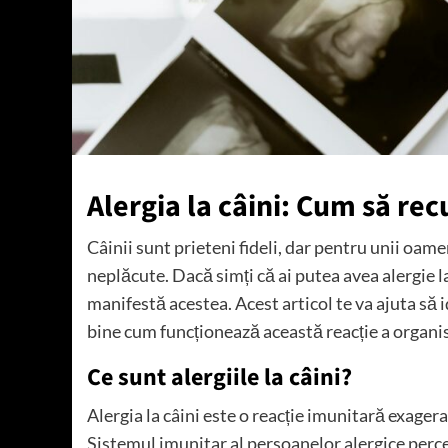
Alergia la câini: Cum să re
Câinii sunt prieteni fideli, dar pentru unii oame
neplăcute. Dacă simți că ai putea avea alergie l
manifestă acestea. Acest articol te va ajuta să id
bine cum funcționează această reacție a organi
Ce sunt alergiile la câini?
Alergia la câini este o reacție imunitară exagerat
Sistemul imunitar al persoanelor alergice perc