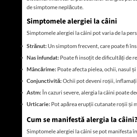
de simptome neplăcute.
Simptomele alergiei la câini
Simptomele alergiei la câini pot varia de la per
Strănut:
Un simptom frecvent, care poate fi îns
Nas înfundat:
Poate fi insoțit de dificultăți de r
Mâncărime:
Poate afecta pielea, ochii, nasul și
Conjunctivită:
Ochii pot deveni roșii, inflamaț
Astm:
În cazuri severe, alergia la câini poate d
Urticarie:
Pot apărea erupții cutanate roșii și 
Cum se manifestă alergia la câini
Simptomele alergiei la câini se pot manifesta î