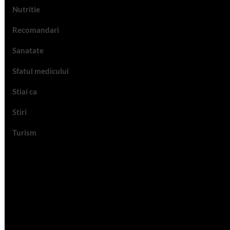
Nutritie
Recomandari
Sanatate
Sfatul medicului
Stiai ca
Stiri
Turism