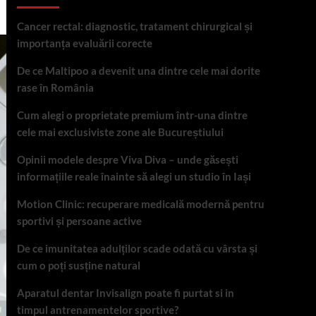
Cancer rectal: diagnostic, tratament chirurgical și
importanța evaluării corecte
De ce Maltipoo a devenit una dintre cele mai dorite
rase în România
Cum alegi o proprietate premium într-una dintre
cele mai exclusiviste zone ale Bucureștiului
Opinii modele despre Viva Diva – unde găsești
informațiile reale înainte să alegi un studio în Iași
Motion Clinic: recuperare medicală modernă pentru
sportivi și persoane active
De ce imunitatea adulților scade odată cu vârsta și
cum o poți susține natural
Aparatul dentar Invisalign poate fi purtat si in
timpul antrenamentelor sportive?