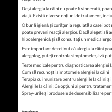
Deși alergia la câini nu poate fi vindecată, poat
viață. Există diverse opțiuni de tratament, incl
O bună igienă și curățenia regulată a casei pot r
poate preveni reacții alergice. Dacă alegeți să 
hipoalergenică și să consultați un medic alerg
Este important de reținut că alergia la câini poa
alergolog, puteți controla simptomele și vă p
Teste medicale pentru diagnosticarea alergiei l
Cum să recunoști simptomele alergiei la câini
Terapia cu imunizare pentru alergiile la câini și 
Alergiile la câini: Ce opțiuni ai pentru tratame
Spray-urile și produsele de desensibilizare pent