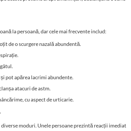
soană la persoană, dar cele mai frecvente includ:
oțit de o scurgere nazală abundentă.
espirație.
 gâtul.
i și pot apărea lacrimi abundente.
eclanșa atacuri de astm.
mâncărime, cu aspect de urticarie.
?
n diverse moduri. Unele persoane prezintă reacții imediat