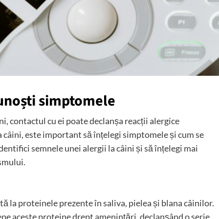
cunoști simptomele
ni, contactul cu ei poate declanșa reacții alergice
a câini, este important să înțelegi simptomele și cum se
entifici semnele unei alergii la câini și să înțelegi mai
smului.
ă la proteinele prezente în saliva, pielea și blana câinilor.
epe aceste proteine drept amenințări, declanșând o serie