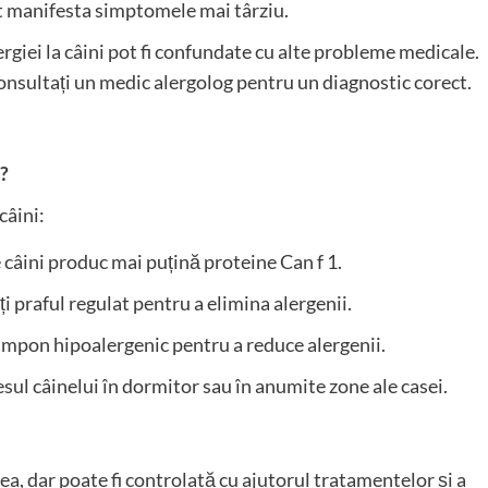
ot manifesta simptomele mai târziu.
giei la câini pot fi confundate cu alte probleme medicale.
 consultați un medic alergolog pentru un diagnostic corect.
i?
câini:
câini produc mai puțină proteine ​​Can f 1.
ți praful regulat pentru a elimina alergenii.
 șampon hipoalergenic pentru a reduce alergenii.
esul câinelui în dormitor sau în anumite zone ale casei.
rea, dar poate fi controlată cu ajutorul tratamentelor și a