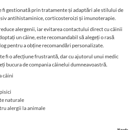
e fi gestionată prin tratamente și adaptări ale stilului de
usiv antihistaminice, corticosteroizi și imunoterapie.
educe alergenii, iar evitarea contactului direct cu câinii
adoptați un câine, este recomandabil să alegeți o rasă
olog pentru a obține recomandări personalizate.
te fi o afecțiune frustrantă, dar cu ajutorul unui medic
uteți bucura de compania câinelui dumneavoastră.
a câini
pisici
nte naturale
ru alergii la animale