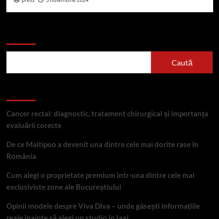
press
5 noiembrie 2024
Caută
Caută
Articole recente
Cancer rectal: diagnostic, tratament chirurgical și importanța
evaluării corecte
De ce Maltipoo a devenit una dintre cele mai dorite rase în
România
Cum alegi o proprietate premium într-una dintre cele mai
exclusiviste zone ale Bucureștiului
Opinii modele despre Viva Diva – unde găsești informațiile
reale înainte să alegi un studio în Iași