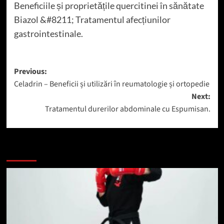
Beneficiile și proprietățile quercitinei în sănătate
Biazol &#8211; Tratamentul afecțiunilor
gastrointestinale.
Post
Previous:
Celadrin – Beneficii și utilizări în reumatologie și ortopedie
navigation
Next:
Tratamentul durerilor abdominale cu Espumisan.
Mai mult