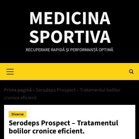
Skip
MEDICINA
to
content
SPORTIVA
RECUPERARE RAPIDĂ ȘI PERFORMANȚĂ OPTIMĂ
Primary
Menu
Prima pagină
»
Serodeps Prospect – Tratamentul bolilor
cronice eficient.
Diverse
Serodeps Prospect – Tratamentul
bolilor cronice eficient.