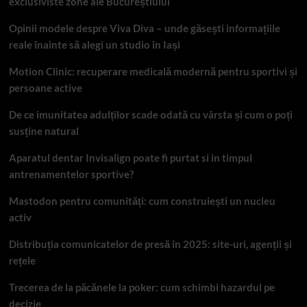
exclusiviste zone ale Bucureștiului
Opinii modele despre Viva Diva – unde găsești informațiile
reale înainte să alegi un studio în Iași
Motion Clinic: recuperare medicală modernă pentru sportivi și
persoane active
De ce imunitatea adulților scade odată cu vârsta și cum o poți
susține natural
Aparatul dentar Invisalign poate fi purtat si in timpul
antrenamentelor sportive?
Mastodon pentru comunități: cum construiești un nucleu
activ
Distribuția comunicatelor de presă în 2025: site-uri, agenții și
rețele
Trecerea de la păcănele la poker: cum schimbi hazardul pe
decizie