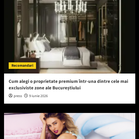
Recomandari
Cum alegi o proprietate premium într-una dintre cele mai
exclusiviste zone ale Bucureștiului
press
9 iunie 2026