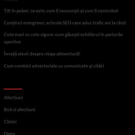
Tilt în poker: ce este, cum îl recunoști și cum îl controlezi
Conținut evergreen: articole SEO care aduc trafic ani la rând
Cote mari vs cote sigure: cum găsești echilibrul în pariurile
sportive
Învață elevii despre risipa alimentară!
Cum combini advertoriale cu comunicate și citări
Categorii
Afectiuni
Boli si afectiuni
Clinici
Dieta