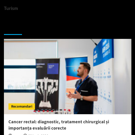
Turism
Te-ar putea interesa si:
Recomandari
Cancer rectal: diagnostic, tratament chirurgical și
importanța evaluării corecte