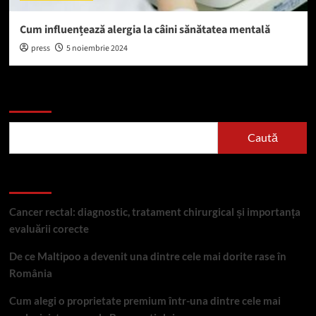
Cum influențează alergia la câini sănătatea mentală
press
5 noiembrie 2024
Caută
Caută
Articole recente
Cancer rectal: diagnostic, tratament chirurgical și importanța
evaluării corecte
De ce Maltipoo a devenit una dintre cele mai dorite rase în
România
Cum alegi o proprietate premium într-una dintre cele mai