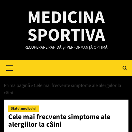
Skip
MEDICINA
to
content
SPORTIVA
RECUPERARE RAPIDĂ ȘI PERFORMANȚĂ OPTIMĂ
Primary
Menu
Prima pagină
»
Cele mai frecvente simptome ale alergiilor la
câini
Sfatul medicului
Cele mai frecvente simptome ale
alergiilor la câini