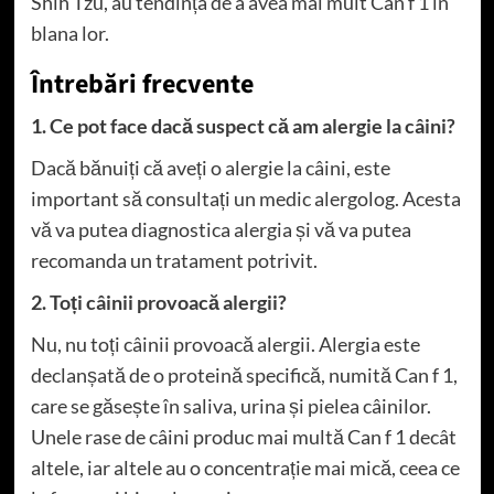
Shih Tzu, au tendința de a avea mai mult Can f 1 în
blana lor.
Întrebări frecvente
1. Ce pot face dacă suspect că am alergie la câini?
Dacă bănuiți că aveți o alergie la câini, este
important să consultați un medic alergolog. Acesta
vă va putea diagnostica alergia și vă va putea
recomanda un tratament potrivit.
2. Toți câinii provoacă alergii?
Nu, nu toți câinii provoacă alergii. Alergia este
declanșată de o proteină specifică, numită Can f 1,
care se găsește în saliva, urina și pielea câinilor.
Unele rase de câini produc mai multă Can f 1 decât
altele, iar altele au o concentrație mai mică, ceea ce