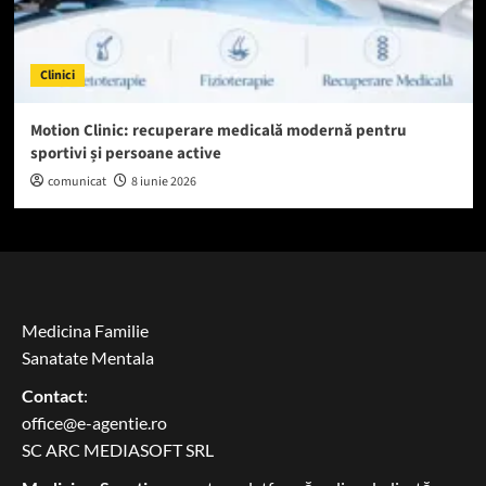
Clinici
Motion Clinic: recuperare medicală modernă pentru
sportivi și persoane active
comunicat
8 iunie 2026
Medicina Familie
Sanatate Mentala
Contact
:
office@e-agentie.ro
SC ARC MEDIASOFT SRL